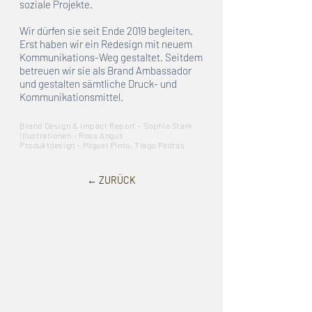
soziale Projekte.
Wir dürfen sie seit Ende 2019 begleiten.
Erst haben wir ein Redesign mit neuem
Kommunikations-Weg gestaltet. Seitdem
betreuen wir sie als Brand Ambassador
und gestalten sämtliche Druck- und
Kommunikationsmittel.
Brand Design & Impact Report – Sophie Stark
Illustrationen – Ross Angus
Produktdesign – Miguel Pinto, Tiago Pedras
← ZURÜCK